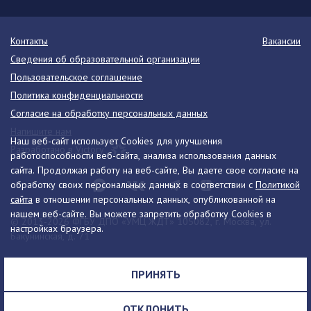
Контакты
Вакансии
Сведения об образовательной организации
Пользовательское соглашение
Политика конфиденциальности
Согласие на обработку персональных данных
Напишите нам
Наш веб-сайт использует Cookies для улучшения
Разработано в Victory
работоспособности веб-сайта, анализа использования данных
сайта. Продолжая работу на веб-сайте, Вы даете свое согласие на
обработку своих персональных данных в соответствии с
Политикой
сайта
в отношении персональных данных, опубликованной на
нашем веб-сайте. Вы можете запретить обработку Cookies в
© 2013-2026 ФГБУ ДПО «УМЦ ЖДТ» 105082, г. Москва, ул.
настройках браузера.
Бакунинская, д. 71
Телефон:
8 (495) 739-00-30
info@umczdt.ru
схема проезда
ПРИНЯТЬ
Все права на материалы, находящиеся на сайте, охраняются в
соответствии с законодательством РФ, в том числе, об авторском
ОТКЛОНИТЬ