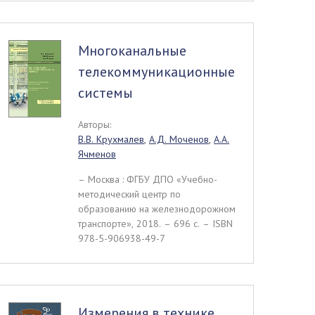
Многоканальные
телекоммуникационные
системы
Авторы:
В.В. Крухмалев
,
А.Д. Моченов
,
А.А.
Ячменов
– Москва : ФГБУ ДПО «Учебно-
методический центр по
образованию на железнодорожном
транспорте», 2018. – 696 c. – ISBN
978-5-906938-49-7
Измерения в технике