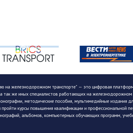
ию на железнодорожном транспорте" — это цифровая платформа
, а так же иных специалистов работающих на железнодорожном
монографии, методические пособия, мультимедийные издания дл
и пройти курсы повышения квалификации и профессиональной п
монографий, альбомов, компьютерных обучающих программ, учеб