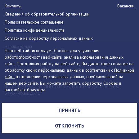
Контакты
Вакансии
Сведения об образовательной организации
Пользовательское соглашение
Политика конфиденциальности
Согласие на обработку персональных данных
Напишите нам
Наш веб-сайт использует Cookies для улучшения
Разработано в Victory
работоспособности веб-сайта, анализа использования данных
сайта. Продолжая работу на веб-сайте, Вы даете свое согласие на
обработку своих персональных данных в соответствии с
Политикой
сайта
в отношении персональных данных, опубликованной на
нашем веб-сайте. Вы можете запретить обработку Cookies в
© 2013-2026 ФГБУ ДПО «УМЦ ЖДТ» 105082, г. Москва, ул.
настройках браузера.
Бакунинская, д. 71
Телефон:
8 (495) 739-00-30
info@umczdt.ru
схема проезда
ПРИНЯТЬ
Все права на материалы, находящиеся на сайте, охраняются в
соответствии с законодательством РФ, в том числе, об авторском
ОТКЛОНИТЬ
праве и смежных правах.