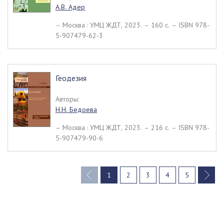
А.В. Адер
– Москва : УМЦ ЖДТ, 2023. – 160 c. – ISBN 978-
5-907479-62-3
Геодезия
Авторы:
Н.Н. Бедоева
– Москва : УМЦ ЖДТ, 2023. – 216 c. – ISBN 978-
5-907479-90-6
1
2
3
4
5
(current)