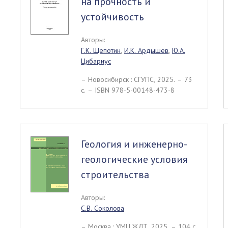
на прочность и
устойчивость
Авторы:
Г.К. Щепотин
,
И.К. Ардышев
,
Ю.А.
Цибариус
– Новосибирск : СГУПС, 2025. – 73
c. – ISBN 978-5-00148-473-8
Геология и инженерно-
геологические условия
строительства
Авторы:
С.В. Соколова
– Москва : УМЦ ЖДТ, 2025. – 104 c.