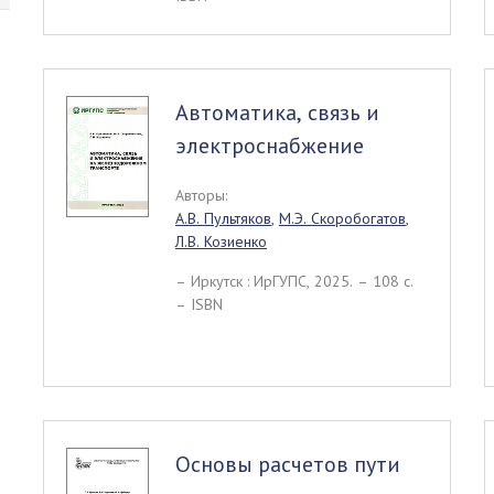
Автоматика, связь и
электроснабжение
Авторы:
А.В. Пультяков
,
М.Э. Скоробогатов
,
Л.В. Козиенко
– Иркутск : ИрГУПС, 2025. – 108 c.
– ISBN
Основы расчетов пути