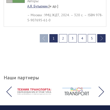
Авторы:
А.Я. Бутыркин
[и др.]
– Москва : УМЦ ЖДТ, 2024. – 320 c. – ISBN 978-
5-907695-61-0
1
2
3
4
5
(current)
Наши партнеры